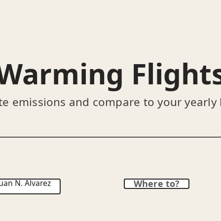
Warming Flight
te emissions and compare to your yearly
uan N. Álvarez
Where to?